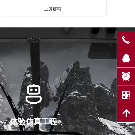
业务
咨询
끅
뀩
뀥
낃
녕
体验仿真工程