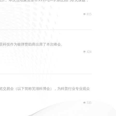
满召开。本次活动聚焦整车NVH与声学系统热门研究课题，
넶
815
体验仿真工程
，合昊科技作为银牌赞助商出席了本次峰会。
넶
424
产品博览交易会（以下简称芜湖科博会），为科普行业专业观众
넶
535