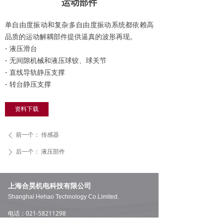
运动部件
单自由度振动和复杂多自由度振动系统都依赖高
品质的运动解耦部件提供逼真的波形再现。
- 液压滑台
- 无间隙机械和液压球铰、球关节
- 直线导轨静压支撑
- 转台静压支撑
资料下载
前一个：
传感器
ꄴ
后一个：
液压部件
ꄲ
上海合昊机电科技有限公司
Shanghai Hehao Technology Co.Limited.
电话：021-58211298