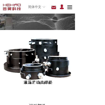
넙
낂
끀
简体中文
ꀅ