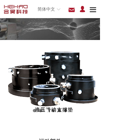
넙
낂
끀
简体中文
ꀅ