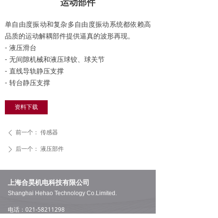
运动部件
单自由度振动和复杂多自由度振动系统都依赖高
品质的运动解耦部件提供逼真的波形再现。
- 液压滑台
- 无间隙机械和液压球铰、球关节
- 直线导轨静压支撑
- 转台静压支撑
资料下载
前一个：
传感器
ꄴ
后一个：
液压部件
ꄲ
上海合昊机电科技有限公司
Shanghai Hehao Technology Co.Limited.
电话：021-58211298